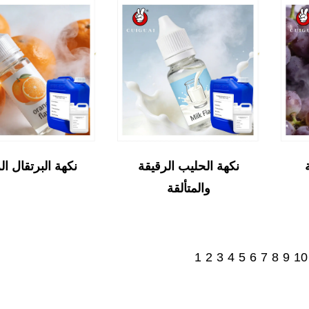
نكهة الحليب الرقيقة
نكهة البرتقال ال
والمتألقة
1
2
3
4
5
6
7
8
9
10