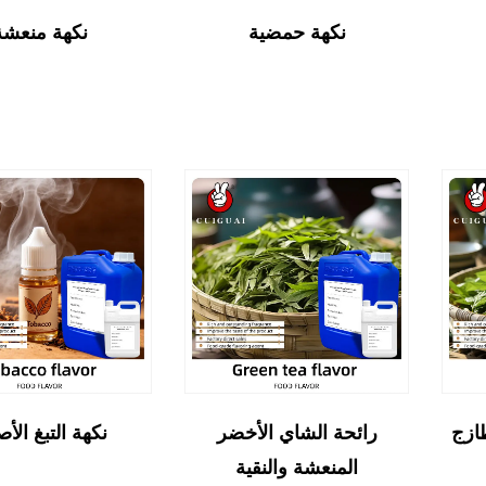
نكهة حمضية
نكهة منعشة
ازج
رائحة الشاي الأخضر
نكهة التبغ الأص
المنعشة والنقية