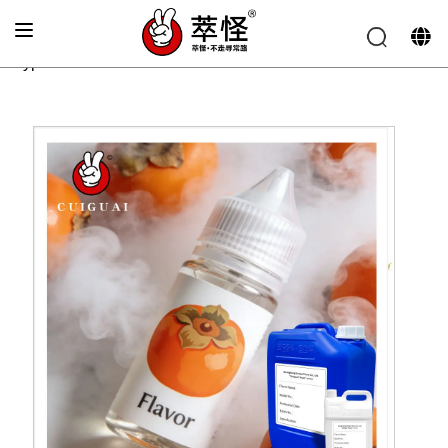
Главная
»
Аромат для электронных сигарет
»
Вкус
хурмы