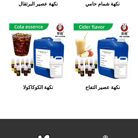
نكهة شمام حامي
نكهة عصير البرتقال
نكهة عصير التفاح
نكهة الكوكاكولا